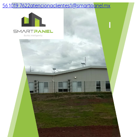
56 1019 7622
atencionaclientes1@smartpanel.mx
Smart Panel