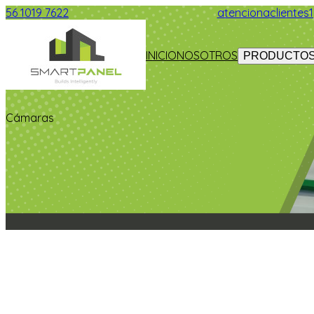
56 1019 7622
atencionacliente
Smart Panel
INICIO
NOSOTROS
PRODUCTO
Cámaras