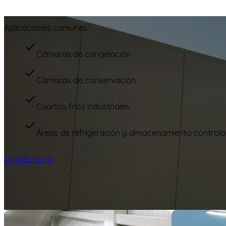
Aplicaciones comunes:
Cámaras de congelación
Cámaras de conservación
Cuartos fríos industriales.
Áreas de refrigeración y almacenamiento controla
Contáctanos