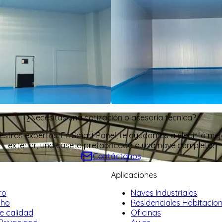
¿Necesitas una cotización o asesoría técnica?
stros expertos. En Smart Panel, te ayudamos a elegir la mej
exterior, una caseta prefabricada o una nave completa.
Contáctanos
Aplicaciones
ro
Naves Industriales
cho
Residenciales Habitacio
de calidad
Oficinas